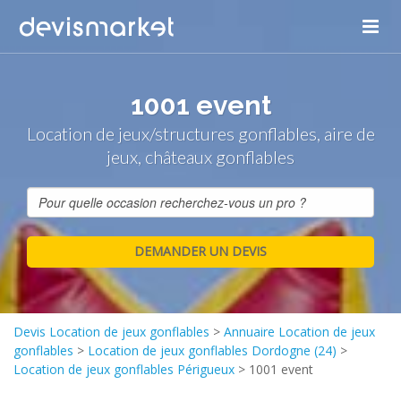
1001 event
Location de jeux/structures gonflables, aire de
jeux, châteaux gonflables
Devis Location de jeux gonflables
>
Annuaire Location de jeux
gonflables
>
Location de jeux gonflables Dordogne (24)
>
Location de jeux gonflables Périgueux
>
1001 event