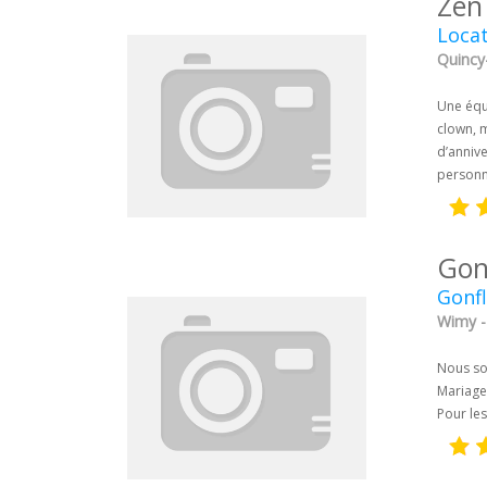
Zen
Loca
Quincy-
Une équi
clown, 
d’anniv
personn
Gonf
Gonfl
Wimy -
Nous som
Mariage,
Pour les