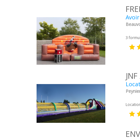
FRE
Avoir
Beauvoi
3 formul
JNF
Locat
Peynie
Locatio
EN