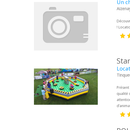
Un ch
Aizena
Découvre
! Locati
Sta
Locat
Tinque
Présent 
qualité 
attentio
d’anima