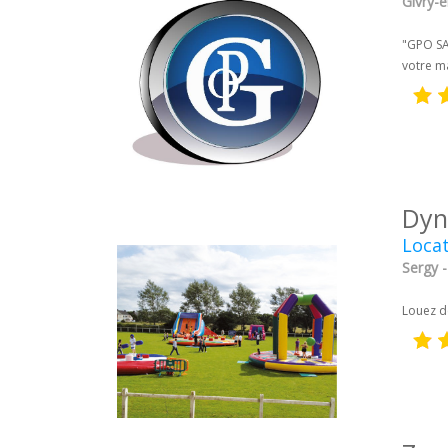
Givry-
"GPO SAR
votre ma
Dyn
Locat
Sergy -
Louez d