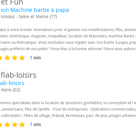
 et Fun
tion Machine barbe à papa
Voisins - Seine et Marne (77)
pe à votre écoute: Animateurs pour organiser vos manifestations, fête, anniver
mime, ventriloque, magicien, maquilleur, location de Mascottes, machine Barbe
ersaire ou thématique. Vous souhaitez vous régaler avec nos barbe à papa, po
ages préférés de vos petits ? Vous êtes à la bonne adresse ! Nous vous aidons 
1 avis
lab-loisirs
ab-loisirs
 Aisne (02)
mes spécialisés dans la location de structures gonflables, la conception et l a
 anniversaire, fête de famille... Pour les entreprises : Opérations commerciales
 collectivités : Fêtes de village, festival, kermesses, parc de jeux, plages urbaines
1 avis