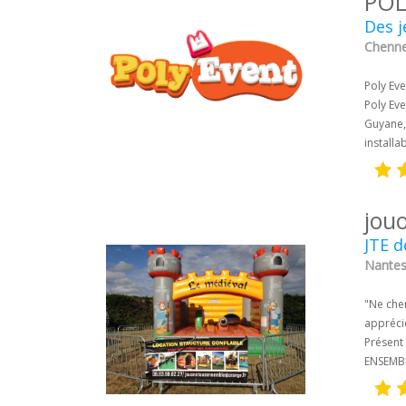
POL
Des j
Chenne
Poly Eve
Poly Eve
Guyane,
installa
jou
JTE d
Nantes 
"Ne che
appréci
Présent
ENSEMBLE