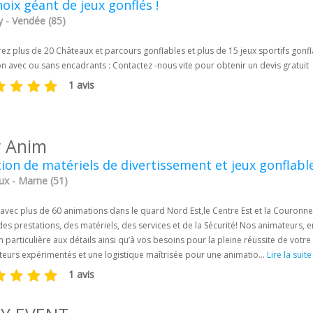
oix géant de jeux gonflés !
y - Vendée (85)
z plus de 20 Châteaux et parcours gonflables et plus de 15 jeux sportifs gonflabl
on avec ou sans encadrants : Contactez -nous vite pour obtenir un devis gratuit
1 avis
r Anim
ion de matériels de divertissement et jeux gonflabl
ux - Marne (51)
avec plus de 60 animations dans le quard Nord Est,le Centre Est et la Couronne 
des prestations, des matériels, des services et de la Sécurité! Nos animateurs,
n particulière aux détails ainsi qu’à vos besoins pour la pleine réussite de votr
teurs expérimentés et une logistique maîtrisée pour une animatio...
Lire la suite
1 avis