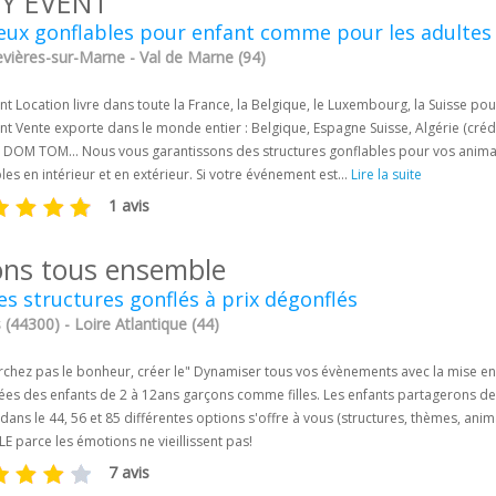
Y EVENT
eux gonflables pour enfant comme pour les adultes 
vières-sur-Marne - Val de Marne (94)
nt Location livre dans toute la France, la Belgique, le Luxembourg, la Suisse pou
nt Vente exporte dans le monde entier : Belgique, Espagne Suisse, Algérie (cré
 DOM TOM... Nous vous garantissons des structures gonflables pour vos animati
bles en intérieur et en extérieur. Si votre événement est...
Lire la suite
1 avis
ons tous ensemble
es structures gonflés à prix dégonflés
(44300) - Loire Atlantique (44)
rchez pas le bonheur, créer le" Dynamiser tous vos évènements avec la mise en 
ées des enfants de 2 à 12ans garçons comme filles. Les enfants partagerons de
 dans le 44, 56 et 85 différentes options s'offre à vous (structures, thèmes, 
 parce les émotions ne vieillissent pas!
7 avis