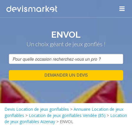
ENVOL
Un choix géant de jeux gonflés !
Devis Location de jeux gonflables
>
Annuaire Location de jeux
gonflables
>
Location de jeux gonflables Vendée (85)
>
Location
de jeux gonflables Aizenay
>
ENVOL