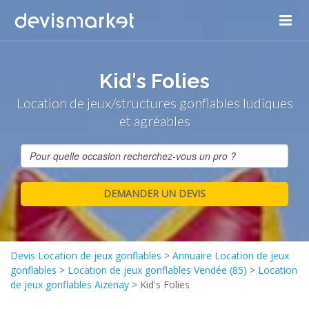
Kid's Folies
Location de jeux/structures gonflables ludiques
et agréables
Devis Location de jeux gonflables
>
Annuaire Location de jeux
gonflables
>
Location de jeux gonflables Vendée (85)
>
Location
de jeux gonflables Aizenay
>
Kid's Folies