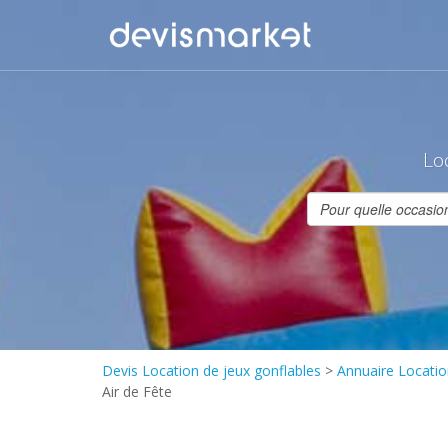
Loc
Devis Location de jeux gonflables
>
Annuaire Locatio
Air de Fête