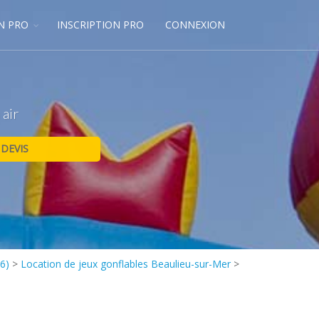
N PRO
INSCRIPTION PRO
CONNEXION
 air
6)
>
Location de jeux gonflables Beaulieu-sur-Mer
>