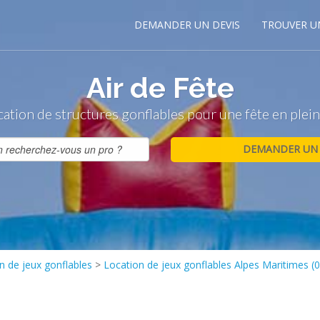
DEMANDER UN DEVIS
TROUVER U
Air de Fête
ation de structures gonflables pour une fête en plein
n de jeux gonflables
>
Location de jeux gonflables Alpes Maritimes (0