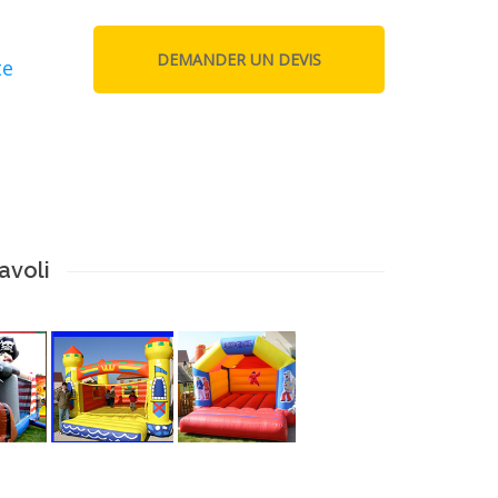
te
avoli