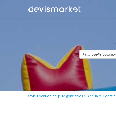
L
Devis Location de jeux gonflables
>
Annuaire Locatio