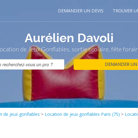
DEMANDER UN DEVIS
TROUVER U
Aurélien Davoli
ocation de Jeux Gonflables, sortie scolaire, fête forai
n de jeux gonflables
>
Location de jeux gonflables Paris (75)
>
Locati