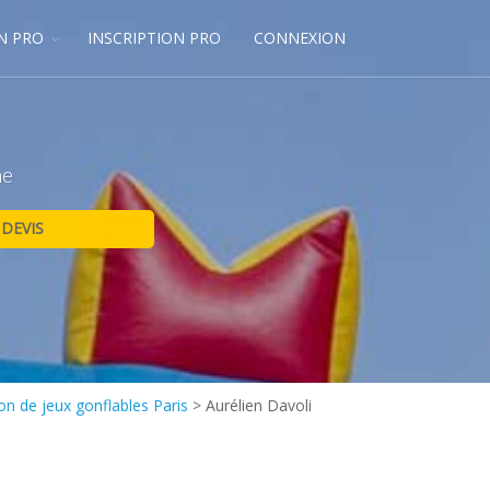
N PRO
INSCRIPTION PRO
CONNEXION
ne
on de jeux gonflables Paris
>
Aurélien Davoli