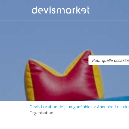
Devis Location de jeux gonflables
>
Annuaire Locatio
Organisation