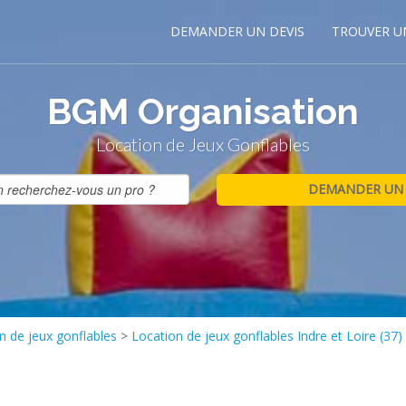
DEMANDER UN DEVIS
TROUVER U
BGM Organisation
Location de Jeux Gonflables
n de jeux gonflables
>
Location de jeux gonflables Indre et Loire (37)