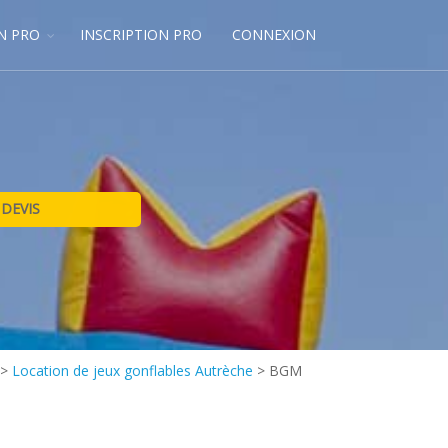
N PRO
INSCRIPTION PRO
CONNEXION
>
Location de jeux gonflables Autrèche
>
BGM