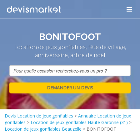
BONITOFOOT
Location de jeux gonflables, fête de village,
anniversaire, arbre de noël
Devis Location de jeux gonflables
>
Annuaire Location de jeux
gonflables
>
Location de jeux gonflables Haute Garonne (31)
>
Location de jeux gonflables Beauzelle
>
BONITOFOOT