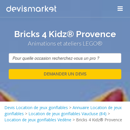
Bricks 4 Kidz® Provence
Animations et ateliers LEGO®
Devis Location de jeux gonflables
>
Annuaire Location de jeux
gonflables
>
Location de jeux gonflables Vaucluse (84)
>
Location de jeux gonflables Vedène
>
Bricks 4 Kidz® Provence