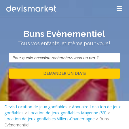
Buns Evènementiel
Tous vos enfants, et même pour vous!
Devis Location de jeux gonflables
>
Annuaire Location de jeux
gonflables
>
Location de jeux gonflables Mayenne (53)
>
Location de jeux gonflables Villiers-Charlemagne
>
Buns
Evènementiel