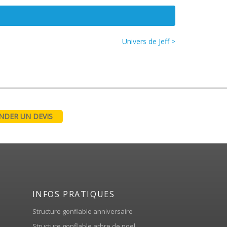
Univers de Jeff >
DER UN DEVIS
INFOS PRATIQUES
Structure gonflable anniversaire
Structure gonflable arbre de noel