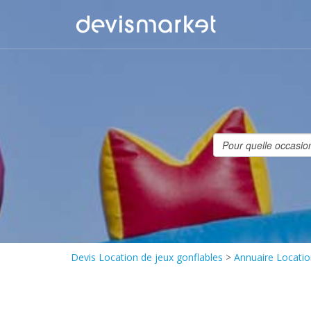
Devis Location de jeux gonflables
>
Annuaire Locatio