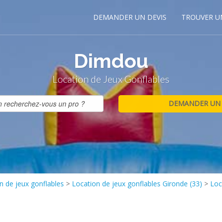
DEMANDER UN DEVIS
TROUVER U
Dimdou
Location de Jeux Gonflables
n de jeux gonflables
>
Location de jeux gonflables Gironde (33)
>
Loc