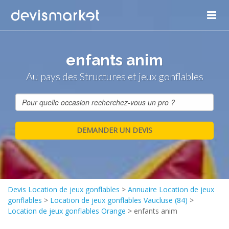
enfants anim
Au pays des Structures et jeux gonflables
Devis Location de jeux gonflables
>
Annuaire Location de jeux
gonflables
>
Location de jeux gonflables Vaucluse (84)
>
Location de jeux gonflables Orange
>
enfants anim