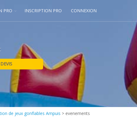
N PRO
INSCRIPTION PRO
CONNEXION
t
tion de jeux gonflables Ampuis
>
evenements