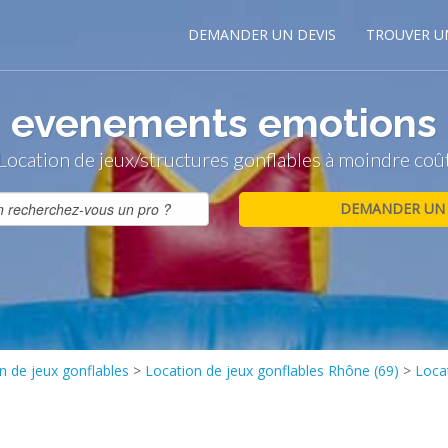
DEMANDER UN DEVIS
TROUVER U
evenements emotions
Location de jeux/structures gonflables à moindre coû
n de jeux gonflables
>
Location de jeux gonflables Rhône (69)
>
Loca