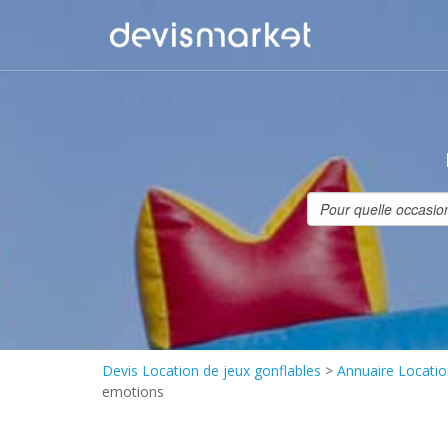
Devis Location de jeux gonflables
>
Annuaire Locatio
emotions