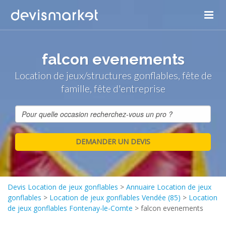
falcon evenements
Location de jeux/structures gonflables, fête de
famille, fête d'entreprise
Devis Location de jeux gonflables
>
Annuaire Location de jeux
gonflables
>
Location de jeux gonflables Vendée (85)
>
Location
de jeux gonflables Fontenay-le-Comte
>
falcon evenements