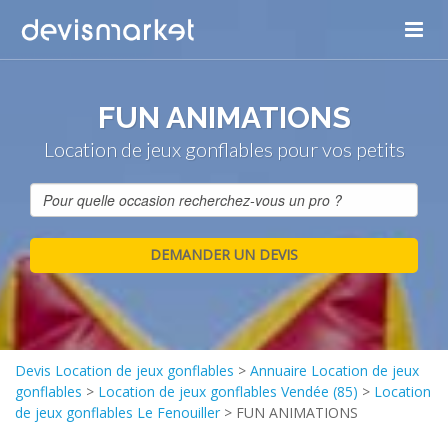
FUN ANIMATIONS
Location de jeux gonflables pour vos petits
Devis Location de jeux gonflables
>
Annuaire Location de jeux
gonflables
>
Location de jeux gonflables Vendée (85)
>
Location
de jeux gonflables Le Fenouiller
>
FUN ANIMATIONS