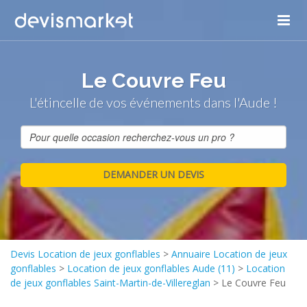
Le Couvre Feu
L'étincelle de vos événements dans l'Aude !
Devis Location de jeux gonflables
>
Annuaire Location de jeux
gonflables
>
Location de jeux gonflables Aude (11)
>
Location
de jeux gonflables Saint-Martin-de-Villereglan
>
Le Couvre Feu