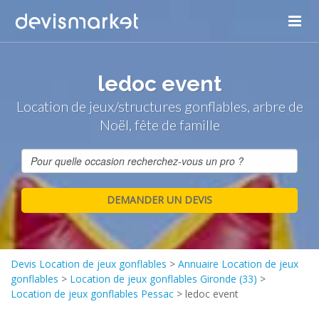
ledoc event
Location de jeux/structures gonflables, arbre de
Noël, fête de famille
Devis Location de jeux gonflables
>
Annuaire Location de jeux
gonflables
>
Location de jeux gonflables Gironde (33)
>
Location de jeux gonflables Pessac
>
ledoc event