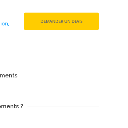
ion,
ements
ements ?