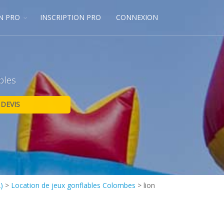
N PRO
INSCRIPTION PRO
CONNEXION
bles
)
>
Location de jeux gonflables Colombes
>
lion