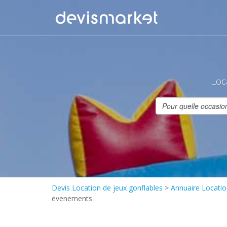
Loc
Devis Location de jeux gonflables
>
Annuaire Locatio
evenements