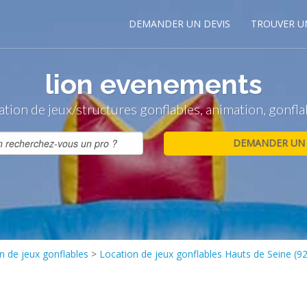
DEMANDER UN DEVIS
TROUVER U
lion evenements
ation de jeux/structures gonflables, animation, gonfla
n de jeux gonflables
>
Location de jeux gonflables Hauts de Seine (92