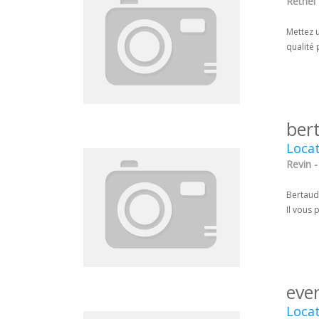
Rethel 
Mettez u
qualité 
ber
Locat
Revin -
Bertaud
Il vous
even
Locat