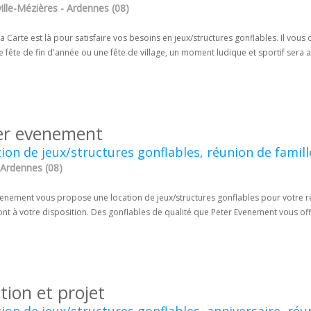
ille-Mézières - Ardennes (08)
la Carte est là pour satisfaire vos besoins en jeux/structures gonflables. Il vous 
 fête de fin d'année ou une fête de village, un moment ludique et sportif sera 
er evenement
ion de jeux/structures gonflables, réunion de famill
 Ardennes (08)
venement vous propose une location de jeux/structures gonflables pour votre ré
sont à votre disposition. Des gonflables de qualité que Peter Evenement vous off
tion et projet
ion de jeux/structures gonflables, anniversaire, réu