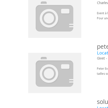
Charlev
Event à 
Pour une
pet
Locat
Givet -
Peter E
tailles 
solu
Locat