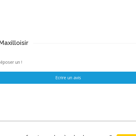
axilloisir
déposer un !
Ecrire un avis