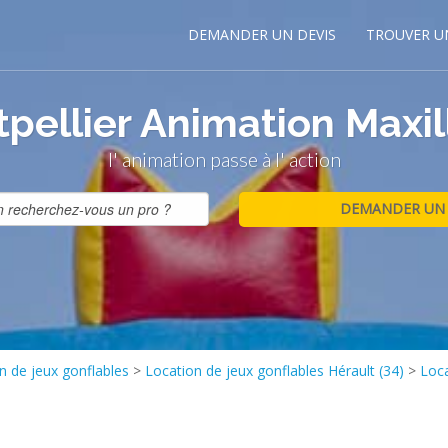
DEMANDER UN DEVIS
TROUVER U
pellier Animation Maxill
l' animation passe à l' action
n de jeux gonflables
>
Location de jeux gonflables Hérault (34)
>
Loca