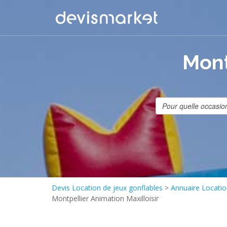
Mont
Devis Location de jeux gonflables
>
Annuaire Locatio
Montpellier Animation Maxilloisir