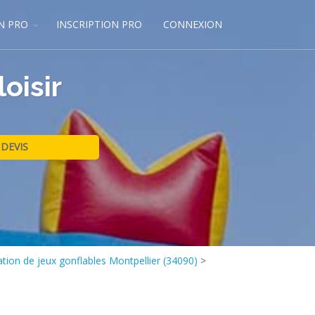
N PRO
INSCRIPTION PRO
CONNEXION
oisir
tion de jeux gonflables Montpellier (34090)
>