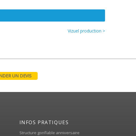
Vizuel production >
DER UN DEVIS
INFOS PRATIQUES
Structure gonflable anniversaire