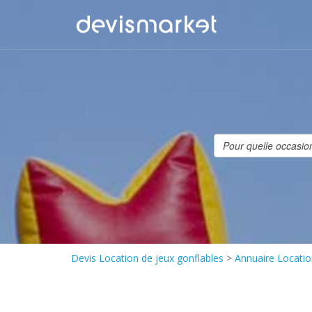
Devis Location de jeux gonflables
>
Annuaire Locatio