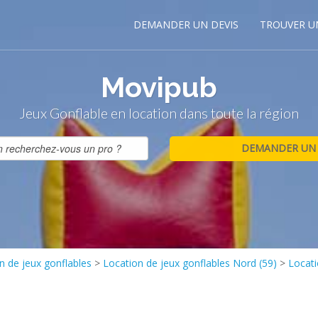
DEMANDER UN DEVIS
TROUVER U
Movipub
Jeux Gonflable en location dans toute la région
n de jeux gonflables
>
Location de jeux gonflables Nord (59)
>
Locati