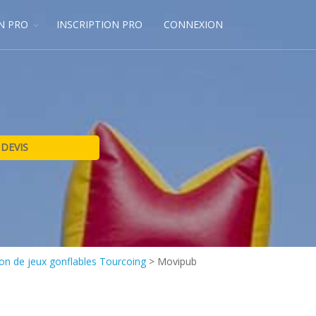
N PRO
INSCRIPTION PRO
CONNEXION
on de jeux gonflables Tourcoing
>
Movipub