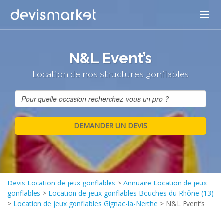
N&L Event’s
Location de nos structures gonflables
Devis Location de jeux gonflables
>
Annuaire Location de jeux
gonflables
>
Location de jeux gonflables Bouches du Rhône (13)
>
Location de jeux gonflables Gignac-la-Nerthe
>
N&L Event’s