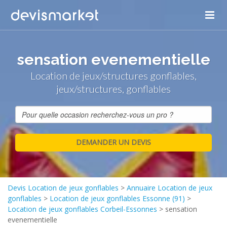
sensation evenementielle
Location de jeux/structures gonflables,
jeux/structures, gonflables
Devis Location de jeux gonflables
>
Annuaire Location de jeux
gonflables
>
Location de jeux gonflables Essonne (91)
>
Location de jeux gonflables Corbeil-Essonnes
>
sensation
evenementielle