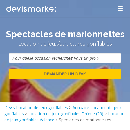
Spectacles de marionnettes
Location de jeux/structures gonflables
Devis Location de jeux gonflables
>
Annuaire Location de jeux
gonflables
>
Location de jeux gonflables Drôme (26)
>
Location
de jeux gonflables Valence
>
Spectacles de marionnettes