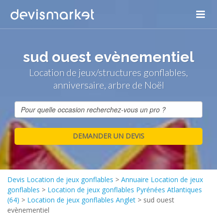
sud ouest evènementiel
Location de jeux/structures gonflables,
anniversaire, arbre de Noël
Devis Location de jeux gonflables
>
Annuaire Location de jeux
gonflables
>
Location de jeux gonflables Pyrénées Atlantiques
(64)
>
Location de jeux gonflables Anglet
>
sud ouest
evènementiel