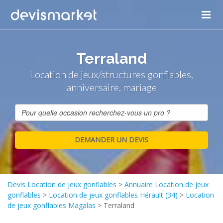
Terraland
Location de jeux/structures gonflables,
anniversaire, mariage
Devis Location de jeux gonflables
>
Annuaire Location de jeux
gonflables
>
Location de jeux gonflables Hérault (34)
>
Location
de jeux gonflables Magalas
>
Terraland