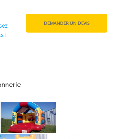
sez
s !
onnerie