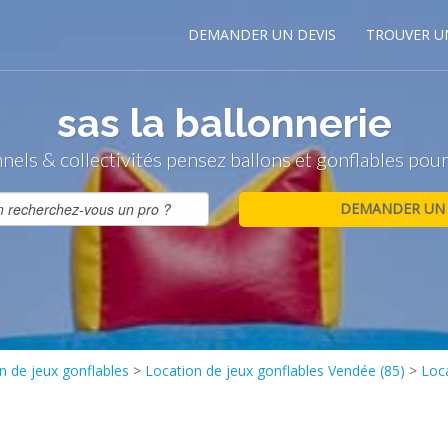
DEMANDER UN DEVIS
TROUVER U
sas la ballonnerie
nnels & collectivités pensez ballons et gonflables po
n de jeux gonflables
>
Location de jeux gonflables Vendée (85)
>
Loca