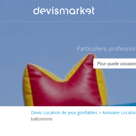
Particuliers, professio
Devis Location de jeux gonflables
>
Annuaire Locatio
ballonnerie