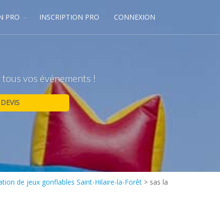
N PRO
INSCRIPTION PRO
CONNEXION
ur tous vos événements !
tion de jeux gonflables Saint-Hilaire-la-Forêt
>
sas la