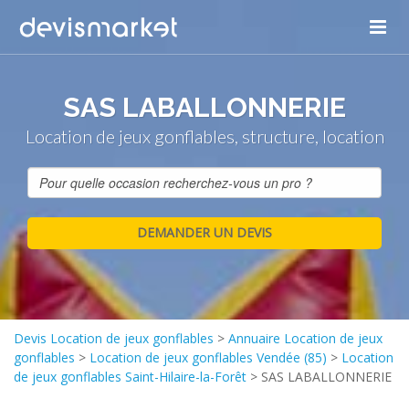
SAS LABALLONNERIE
Location de jeux gonflables, structure, location
Devis Location de jeux gonflables
>
Annuaire Location de jeux
gonflables
>
Location de jeux gonflables Vendée (85)
>
Location
de jeux gonflables Saint-Hilaire-la-Forêt
>
SAS LABALLONNERIE